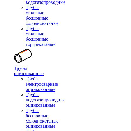
водогазопроводные
Трубы
стальные
бесшовные
холоднокатаные
Трубы
стальные
бесшовные
горячекатаные
Трубы
оцинкованные
Трубы
электросварные
оцинкованные
Трубы
водогазопроводные
оцинкованные
Трубы
бесшовные
холоднокатаные
оцинкованные