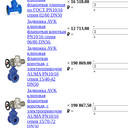
×
16 518.00
фланцевая длинная
₽
=
по ГОСТ PN10/16
+
серия 02/60 DN50
Задвижка AVK
-
клиновая
×
12 713.00
фланцевая короткая
₽
=
PN10/16 серия
+
06/80 DN50.
Задвижка AVK
клиновая
фланцевая
-
×
190 869.00
короткая, с
электроприводом
₽
=
+
AUMA PN10/16
серия 15/40-42
DN50
Задвижка AVK
клиновая
фланцевая
-
×
190 867.50
короткая, с
электроприводом
₽
=
+
AUMA PN10/16
серия 15/70-72
DN50