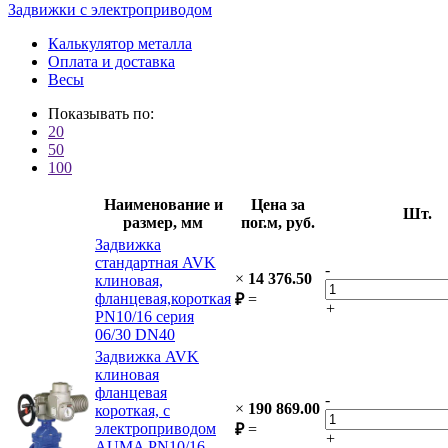
Задвижки с электроприводом
Калькулятор металла
Оплата и доставка
Весы
Показывать по:
20
50
100
Наименование и
Цена за
Шт.
размер, мм
пог.м, руб.
Задвижка
стандартная AVK
-
×
14 376.50
клиновая,
фланцевая,короткая
₽
=
+
PN10/16 cерия
06/30 DN40
Задвижка AVK
клиновая
фланцевая
-
×
190 869.00
короткая, с
электроприводом
₽
=
+
AUMA PN10/16