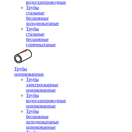
водогазопроводные
Трубы
стальные
бесшовные
холоднокатаные
Трубы
стальные
бесшовные
горячекатаные
Трубы
оцинкованные
Трубы
электросварные
оцинкованные
Трубы
водогазопроводные
оцинкованные
Трубы
бесшовные
холоднокатаные
оцинкованные