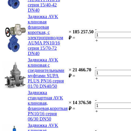
серия 15/40-42
DN40
Задвижка AVK
клиновая
фланцевая
-
×
185 257.50
короткая, с
электроприводом
₽
=
+
AUMA PN10/16
серия 15/70-72
DN40
Задвижка AVK
клиновая с
-
×
21 466.70
соединительными
муфтами SUPA
₽
=
+
PLUS PN16 серия
01/70 DN40/50
Задвижка
стандартная AVK
-
×
14 376.50
клиновая,
фланцевая,короткая
₽
=
+
PN10/16 cерия
06/30 DN50
Задвижка AVK
-
клиновая