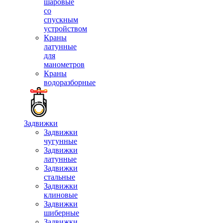
шаровые
со
спускным
устройством
Краны
латунные
для
манометров
Краны
водоразборные
Задвижки
Задвижки
чугунные
Задвижки
латунные
Задвижки
стальные
Задвижки
клиновые
Задвижки
шиберные
Задвижки