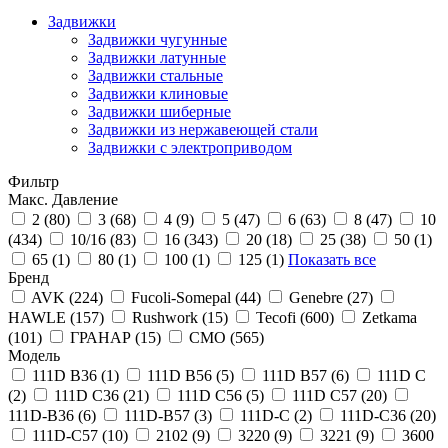
Задвижки
Задвижки чугунные
Задвижки латунные
Задвижки стальные
Задвижки клиновые
Задвижки шиберные
Задвижки из нержавеющей стали
Задвижки с электроприводом
Фильтр
Макс. Давление
2 (
80
)
3 (
68
)
4 (
9
)
5 (
47
)
6 (
63
)
8 (
47
)
10
(
434
)
10/16 (
83
)
16 (
343
)
20 (
18
)
25 (
38
)
50 (
1
)
65 (
1
)
80 (
1
)
100 (
1
)
125 (
1
)
Показать все
Бренд
AVK (
224
)
Fucoli-Somepal (
44
)
Genebre (
27
)
HAWLE (
157
)
Rushwork (
15
)
Tecofi (
600
)
Zetkama
(
101
)
ГРАНАР (
15
)
СМО (
565
)
Модель
111D B36 (
1
)
111D B56 (
5
)
111D B57 (
6
)
111D C
(
2
)
111D C36 (
21
)
111D C56 (
5
)
111D C57 (
20
)
111D-B36 (
6
)
111D-B57 (
3
)
111D-C (
2
)
111D-C36 (
20
)
111D-C57 (
10
)
2102 (
9
)
3220 (
9
)
3221 (
9
)
3600