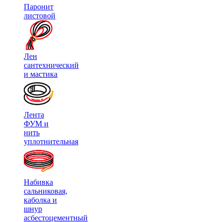
Паронит
листовой
Лен
сантехнический
и мастика
Лента
ФУМ и
нить
уплотнительная
Набивка
сальниковая,
каболка и
шнур
асбестоцементный