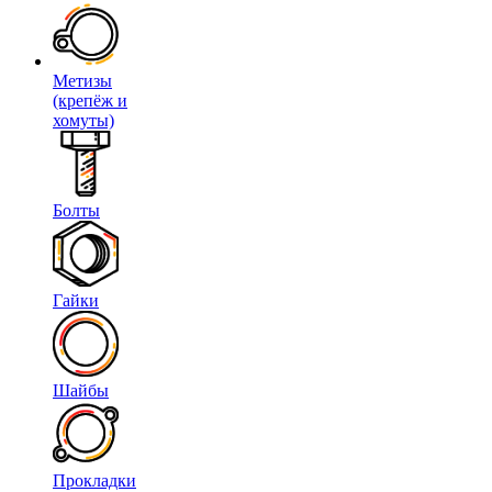
Метизы
(крепёж и
хомуты)
Болты
Гайки
Шайбы
Прокладки