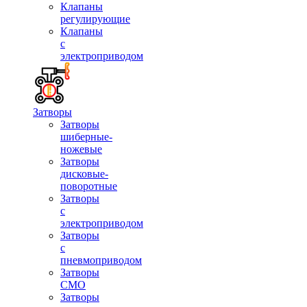
Клапаны
регулирующие
Клапаны
с
электроприводом
Затворы
Затворы
шиберные-
ножевые
Затворы
дисковые-
поворотные
Затворы
с
электроприводом
Затворы
с
пневмоприводом
Затворы
СМО
Затворы