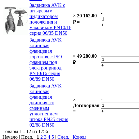
Задвижка AVK с
штыревым
-
×
20 162.00
индикатором
положения и
₽
=
+
маховиком PN10/16
серия 06/35 DN50
Задвижка AVK
клиновая
фланцевая
-
×
49 280.00
короткая, с ISO
фланцем под
₽
=
+
электропривод
PN10/16 серия
06/89 DN50
Задвижка AVK
клиновая
фланцевая
-
×
длинная, со
Договорная
сменным
=
+
уплотнением
штока PN25 серия
02/68 DN50
Товары 1 - 12 из 1756
Начало | Пред. |
1
2
3
4
5
|
След.
|
Конец