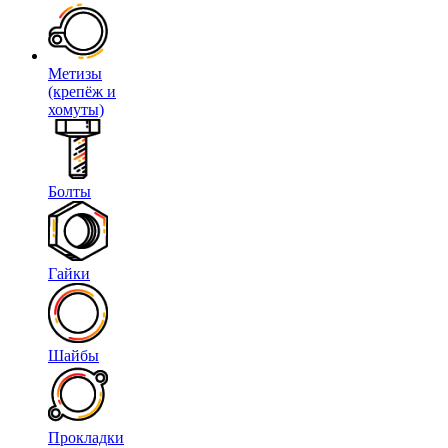
Метизы
(крепёж и
хомуты)
Болты
Гайки
Шайбы
Прокладки