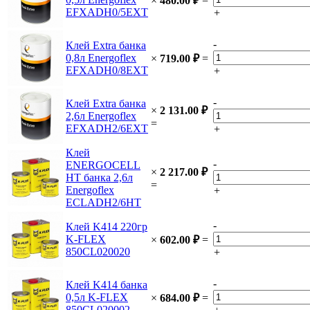
×
480.00
₽
=
EFXADH0/5EXT
+
-
Клей Extra банка
0,8л Energoflex
×
719.00
₽
=
EFXADH0/8EXT
+
-
Клей Extra банка
×
2 131.00
₽
2,6л Energoflex
=
EFXADH2/6EXT
+
Клей
-
ENERGOСELL
×
2 217.00
₽
HT банка 2,6л
=
Energoflex
+
ECLADH2/6HT
-
Клей K414 220гр
K-FLEX
×
602.00
₽
=
850CL020020
+
-
Клей K414 банка
0,5л K-FLEX
×
684.00
₽
=
850CL020002