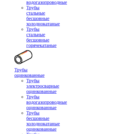
водогазопроводные
Трубы
стальные
бесшовные
холоднокатаные
Трубы
стальные
бесшовные
горячекатаные
Трубы
оцинкованные
Трубы
электросварные
оцинкованные
Трубы
водогазопроводные
оцинкованные
Трубы
бесшовные
холоднокатаные
оцинкованные