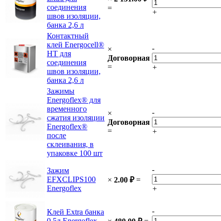
соединения
=
+
швов изоляции,
банка 2,6 л
Контактный
клей Energocell®
-
×
HT для
Договорная
соединения
=
+
швов изоляции,
банка 2,6 л
Зажимы
Energoflex® для
временного
-
×
сжатия изоляции
Договорная
Energoflex®
=
+
после
склеивания, в
упаковке 100 шт
-
Зажим
EFXCLIPS100
×
2.00
₽
=
Energoflex
+
-
Клей Extra банка
0,5л Energoflex