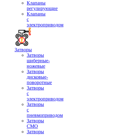
Клапаны
регулирующие
Клапаны
с
электроприводом
Затворы
Затворы
шиберные-
ножевые
Затворы
дисковые-
поворотные
Затворы
с
электроприводом
Затворы
с
пневмоприводом
Затворы
СМО
Затворы