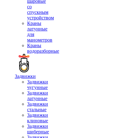
шаровые
со
спускным
устройством
Краны
латунные
для
манометров
Краны
водоразборные
Задвижки
Задвижки
чугунные
Задвижки
латунные
Задвижки
стальные
Задвижки
клиновые
Задвижки
шиберные
Задвижки