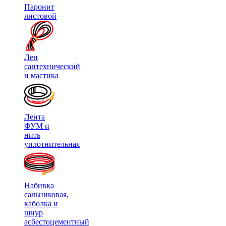
Паронит
листовой
Лен
сантехнический
и мастика
Лента
ФУМ и
нить
уплотнительная
Набивка
сальниковая,
каболка и
шнур
асбестоцементный