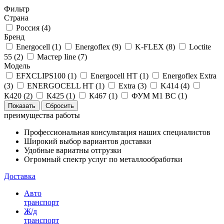
Фильтр
Страна
Россия (
4
)
Бренд
Energocell (
1
)
Energoflex (
9
)
K-FLEX (
8
)
Loctite
55 (
2
)
Мастер Iine (
7
)
Модель
EFXCLIPS100 (
1
)
Energocell HT (
1
)
Energoflex Extra
(
3
)
ENERGOСELL HT (
1
)
Extra (
3
)
K414 (
4
)
К420 (
2
)
К425 (
1
)
К467 (
1
)
ФУМ М1 ВС (
1
)
преимущества работы
Профессиональная консультация наших специалистов
Широкий выбор вариантов доставки
Удобные вариатны отгрузки
Огромный спектр услуг по металлообработки
Доставка
Авто
транспорт
Ж/д
транспорт