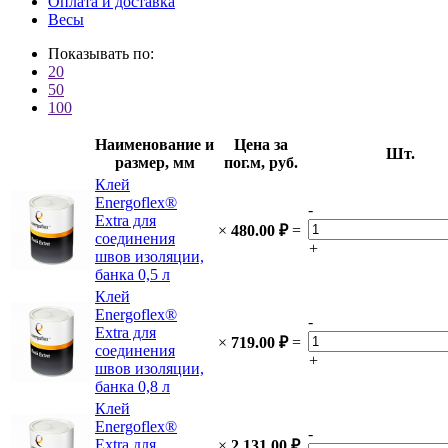
Оплата и доставка
Весы
Показывать по:
20
50
100
Наименование и
Цена за
Шт.
размер, мм
пог.м, руб.
Клей
Energoflex®
-
Extra для
×
480.00
₽
=
соединения
+
швов изоляции,
банка 0,5 л
Клей
Energoflex®
-
Extra для
×
719.00
₽
=
соединения
+
швов изоляции,
банка 0,8 л
Клей
Energoflex®
-
Extra для
×
2 131.00
₽