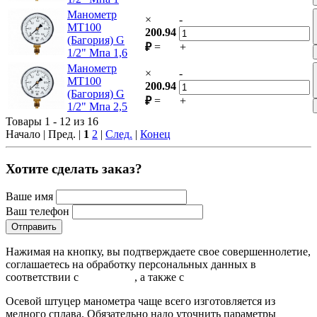
Манометр
×
-
МТ100
200.94
(Багория) G
₽
=
+
1/2" Мпа 1,6
Манометр
×
-
МТ100
200.94
(Багория) G
₽
=
+
1/2" Мпа 2,5
Товары 1 - 12 из 16
Начало | Пред. |
1
2
|
След.
|
Конец
Хотите сделать заказ?
Ваше имя
Ваш телефон
Нажимая на кнопку, вы подтверждаете свое совершеннолетие,
соглашаетесь на обработку персональных данных в
соответствии с
Условиями
, а также с
Условиями продажи
Осевой штуцер манометра чаще всего изготовляется из
медного сплава. Обязательно надо уточнить параметры