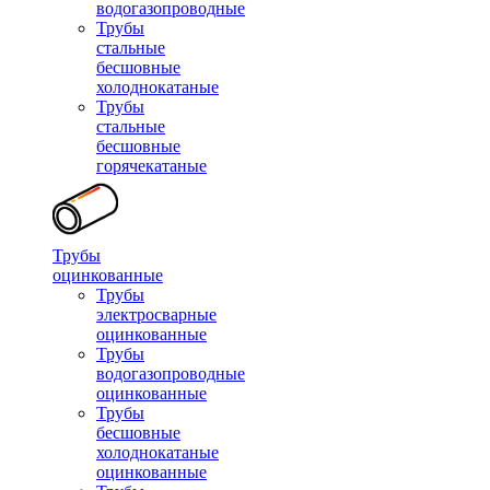
водогазопроводные
Трубы
стальные
бесшовные
холоднокатаные
Трубы
стальные
бесшовные
горячекатаные
Трубы
оцинкованные
Трубы
электросварные
оцинкованные
Трубы
водогазопроводные
оцинкованные
Трубы
бесшовные
холоднокатаные
оцинкованные