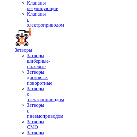
Клапаны
регулирующие
Клапаны
с
электроприводом
Затворы
Затворы
шиберные-
ножевые
Затворы
дисковые-
поворотные
Затворы
с
электроприводом
Затворы
с
пневмоприводом
Затворы
СМО
Затворы