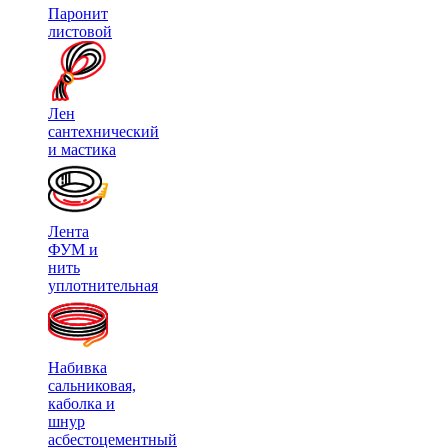
Паронит
листовой
Лен
сантехнический
и мастика
Лента
ФУМ и
нить
уплотнительная
Набивка
сальниковая,
каболка и
шнур
асбестоцементный