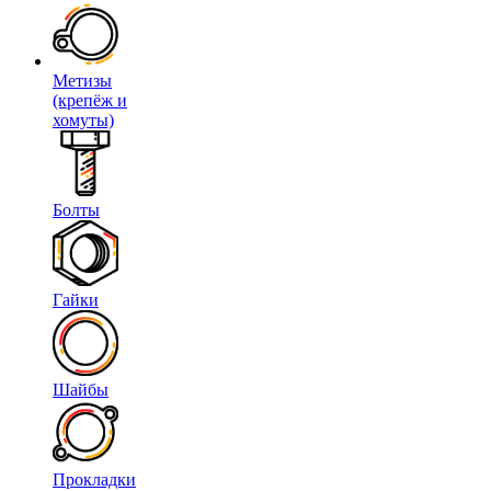
Метизы
(крепёж и
хомуты)
Болты
Гайки
Шайбы
Прокладки