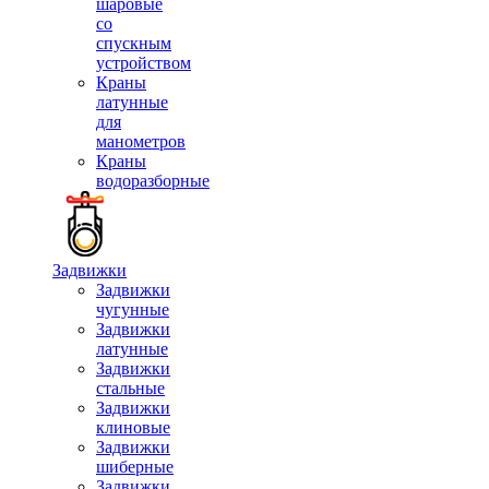
шаровые
со
спускным
устройством
Краны
латунные
для
манометров
Краны
водоразборные
Задвижки
Задвижки
чугунные
Задвижки
латунные
Задвижки
стальные
Задвижки
клиновые
Задвижки
шиберные
Задвижки