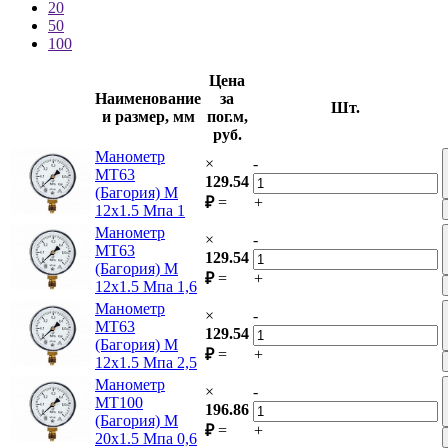
20
50
100
Цена
Наименование
за
Шт.
и размер, мм
пог.м,
руб.
Манометр
×
-
МТ63
129.54
(Багория) М
₽
=
+
12х1.5 Мпа 1
Манометр
×
-
МТ63
129.54
(Багория) М
₽
=
+
12х1.5 Мпа 1,6
Манометр
×
-
МТ63
129.54
(Багория) М
₽
=
+
12х1.5 Мпа 2,5
Манометр
×
-
МТ100
196.86
(Багория) М
₽
=
+
20х1.5 Мпа 0,6