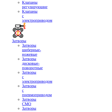
Клапаны
регулирующие
Клапаны
с
электроприводом
Затворы
Затворы
шиберные-
ножевые
Затворы
дисковые-
поворотные
Затворы
с
электроприводом
Затворы
с
пневмоприводом
Затворы
СМО
Затворы