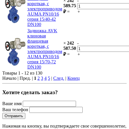
×
242
-
короткая, с
589.75
электроприводом
₽
=
+
AUMA PN10/16
серия 15/40-42
DN100
Задвижка AVK
клиновая
фланцевая
×
242
-
короткая, с
587.50
электроприводом
₽
=
+
AUMA PN10/16
серия 15/70-72
DN100
Товары 1 - 12 из 130
Начало | Пред. |
1
2
3
4
5
|
След.
|
Конец
Хотите сделать заказ?
Ваше имя
Ваш телефон
Нажимая на кнопку, вы подтверждаете свое совершеннолетие,