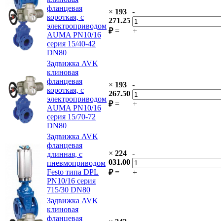
фланцевая
×
193
-
короткая, с
271.25
электроприводом
₽
=
+
AUMA PN10/16
серия 15/40-42
DN80
Задвижка AVK
клиновая
фланцевая
×
193
-
короткая, с
267.50
электроприводом
₽
=
+
AUMA PN10/16
серия 15/70-72
DN80
Задвижка AVK
фланцевая
×
224
-
длинная, с
031.00
пневмоприводом
Festo типа DPL
₽
=
+
PN10/16 серия
715/30 DN80
Задвижка AVK
клиновая
фланцевая