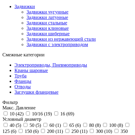
Задвижки
Задвижки чугунные
Задвижки латунные
Задвижки стальные
Задвижки клиновые
Задвижки шиберные
Задвижки из нержавеющей стали
Задвижки с электроприводом
Смежные категории
Электроприводы, Пневмоприводы
Краны шаровые
Труба
Фланцы
Отводы
Заглушки фланцевые
Фильтр
Макс. Давление
10 (
42
)
10/16 (
19
)
16 (
69
)
Условный диаметр
40 (
5
)
50 (
5
)
60 (
1
)
65 (
6
)
80 (
8
)
100 (
8
)
125 (
6
)
150 (
6
)
200 (
11
)
250 (
11
)
300 (
10
)
350