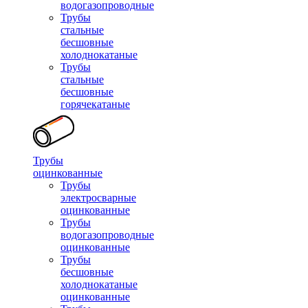
водогазопроводные
Трубы
стальные
бесшовные
холоднокатаные
Трубы
стальные
бесшовные
горячекатаные
Трубы
оцинкованные
Трубы
электросварные
оцинкованные
Трубы
водогазопроводные
оцинкованные
Трубы
бесшовные
холоднокатаные
оцинкованные