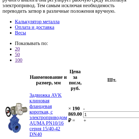
электропривод. Тем самым исключая необходимость
переводить затвор в различные положения вручную.
Калькулятор металла
Оплата и доставка
Весы
Показывать по:
20
50
100
Цена
Наименование и
за
Шт.
размер, мм
пог.м,
руб.
Задвижка AVK
клиновая
фланцевая
×
190
-
короткая, с
869.00
электроприводом
₽
=
+
AUMA PN10/16
серия 15/40-42
DN40