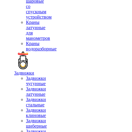
шаровые
со
спускным
устройством
Краны
латунные
для
манометров
Краны
водоразборные
Задвижки
Задвижки
чугунные
Задвижки
латунные
Задвижки
стальные
Задвижки
клиновые
Задвижки
шиберные
Задвижки