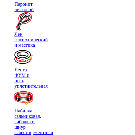
Паронит
листовой
Лен
сантехнический
и мастика
Лента
ФУМ и
нить
уплотнительная
Набивка
сальниковая,
каболка и
шнур
асбестоцементный