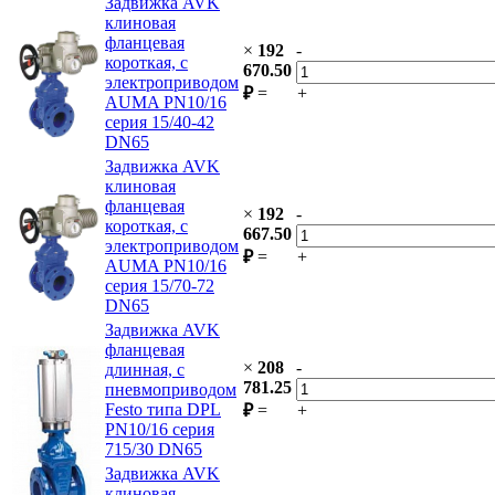
Задвижка AVK
клиновая
фланцевая
×
192
-
короткая, с
670.50
электроприводом
₽
=
+
AUMA PN10/16
серия 15/40-42
DN65
Задвижка AVK
клиновая
фланцевая
×
192
-
короткая, с
667.50
электроприводом
₽
=
+
AUMA PN10/16
серия 15/70-72
DN65
Задвижка AVK
фланцевая
×
208
-
длинная, с
781.25
пневмоприводом
Festo типа DPL
₽
=
+
PN10/16 серия
715/30 DN65
Задвижка AVK
клиновая