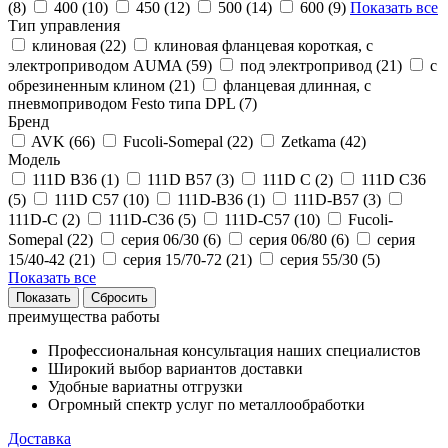
(
8
)
400 (
10
)
450 (
12
)
500 (
14
)
600 (
9
)
Показать все
Тип управления
клиновая (
22
)
клиновая фланцевая короткая, с
электроприводом AUMA (
59
)
под электропривод (
21
)
с
обрезиненным клином (
21
)
фланцевая длинная, с
пневмоприводом Festo типа DPL (
7
)
Бренд
AVK (
66
)
Fucoli-Somepal (
22
)
Zetkama (
42
)
Модель
111D B36 (
1
)
111D B57 (
3
)
111D C (
2
)
111D C36
(
5
)
111D C57 (
10
)
111D-B36 (
1
)
111D-B57 (
3
)
111D-C (
2
)
111D-C36 (
5
)
111D-C57 (
10
)
Fucoli-
Somepal (
22
)
серия 06/30 (
6
)
серия 06/80 (
6
)
серия
15/40-42 (
21
)
серия 15/70-72 (
21
)
серия 55/30 (
5
)
Показать все
преимущества работы
Профессиональная консультация наших специалистов
Широкий выбор вариантов доставки
Удобные вариатны отгрузки
Огромный спектр услуг по металлообработки
Доставка