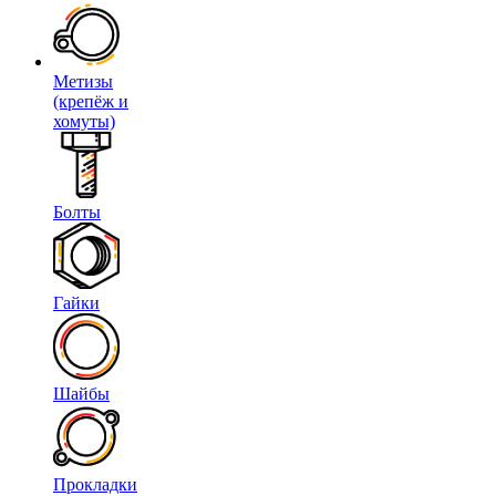
Метизы
(крепёж и
хомуты)
Болты
Гайки
Шайбы
Прокладки