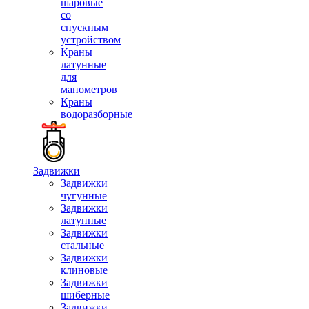
шаровые
со
спускным
устройством
Краны
латунные
для
манометров
Краны
водоразборные
Задвижки
Задвижки
чугунные
Задвижки
латунные
Задвижки
стальные
Задвижки
клиновые
Задвижки
шиберные
Задвижки