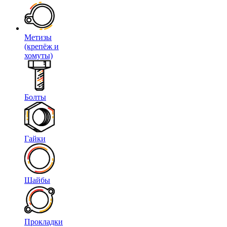
Метизы
(крепёж и
хомуты)
Болты
Гайки
Шайбы
Прокладки