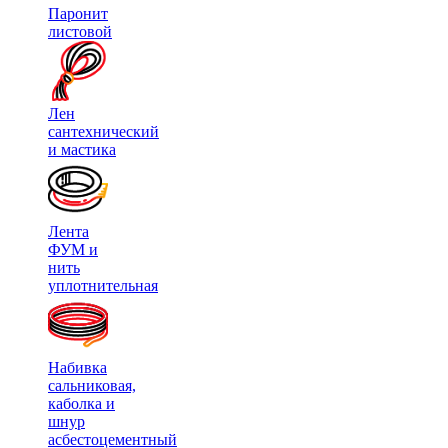
Паронит
листовой
Лен
сантехнический
и мастика
Лента
ФУМ и
нить
уплотнительная
Набивка
сальниковая,
каболка и
шнур
асбестоцементный