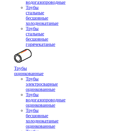
водогазопроводные
Трубы
стальные
бесшовные
холоднокатаные
Трубы
стальные
бесшовные
горячекатаные
Трубы
оцинкованные
Трубы
электросварные
оцинкованные
Трубы
водогазопроводные
оцинкованные
Трубы
бесшовные
холоднокатаные
оцинкованные