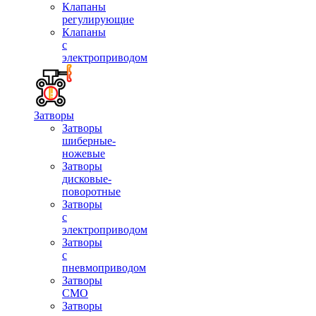
Клапаны
регулирующие
Клапаны
с
электроприводом
Затворы
Затворы
шиберные-
ножевые
Затворы
дисковые-
поворотные
Затворы
с
электроприводом
Затворы
с
пневмоприводом
Затворы
СМО
Затворы