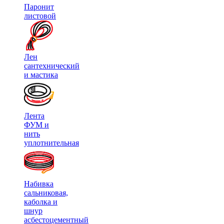
Паронит
листовой
Лен
сантехнический
и мастика
Лента
ФУМ и
нить
уплотнительная
Набивка
сальниковая,
каболка и
шнур
асбестоцементный