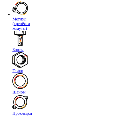
Метизы
(крепёж и
хомуты)
Болты
Гайки
Шайбы
Прокладки