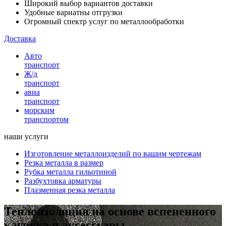
Широкий выбор вариантов доставки
Удобные вариатны отгрузки
Огромный спектр услуг по металлообработки
Доставка
Авто
транспорт
Ж/д
транспорт
авиа
транспорт
морским
транспортом
наши услуги
Изготовление металлоизделий по вашим чертежам
Резка металла в размер
Рубка металла гильотиной
Разбухтовка арматуры
Плазменная резка металла
Теплоизоляция на основе вспененного
каучука и аксессуары