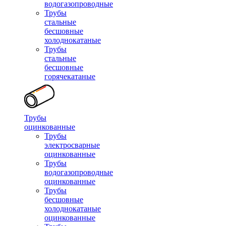
водогазопроводные
Трубы
стальные
бесшовные
холоднокатаные
Трубы
стальные
бесшовные
горячекатаные
Трубы
оцинкованные
Трубы
электросварные
оцинкованные
Трубы
водогазопроводные
оцинкованные
Трубы
бесшовные
холоднокатаные
оцинкованные