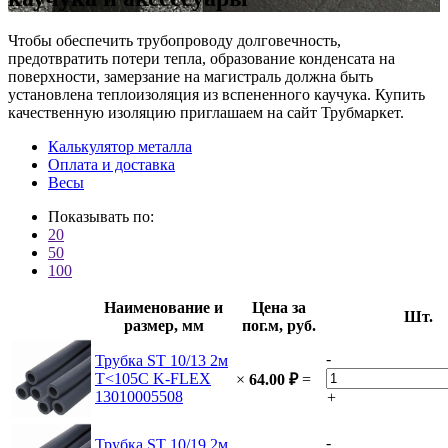
Чтобы обеспечить трубопроводу долговечность,
предотвратить потери тепла, образование конденсата на
поверхности, замерзание на магистраль должна быть
установлена теплоизоляция из вспененного каучука. Купить
качественную изоляцию приглашаем на сайт Трубмаркет.
Калькулятор металла
Оплата и доставка
Весы
Показывать по:
20
50
100
Наименование и
Цена за
Шт.
размер, мм
пог.м, руб.
-
Трубка ST 10/13 2м
T<105C K-FLEX
×
64.00
₽
=
13010005508
+
-
Трубка ST 10/19 2м