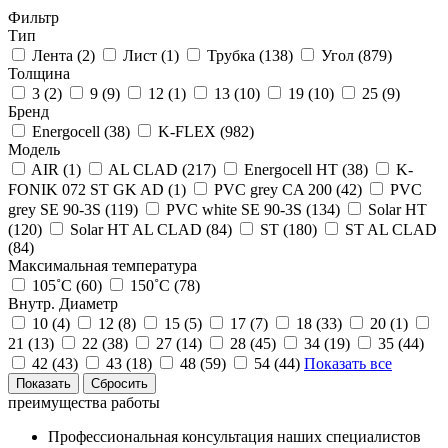
Фильтр
Тип
Лента (
2
)
Лист (
1
)
Трубка (
138
)
Угол (
879
)
Толщина
3 (
2
)
9 (
9
)
12 (
1
)
13 (
10
)
19 (
10
)
25 (
9
)
Бренд
Energocell (
38
)
K-FLEX (
982
)
Модель
AIR (
1
)
AL CLAD (
217
)
Energocell HT (
38
)
K-
FONIK 072 ST GK AD (
1
)
PVC grey CA 200 (
42
)
PVC
grey SE 90-3S (
119
)
PVC white SE 90-3S (
134
)
Solar HT
(
120
)
Solar HT AL CLAD (
84
)
ST (
180
)
ST AL CLAD
(
84
)
Максимальная температура
105˚С (
60
)
150˚С (
78
)
Внутр. Диаметр
10 (
4
)
12 (
8
)
15 (
5
)
17 (
7
)
18 (
33
)
20 (
1
)
21 (
13
)
22 (
38
)
27 (
14
)
28 (
45
)
34 (
19
)
35 (
44
)
42 (
43
)
43 (
18
)
48 (
59
)
54 (
44
)
Показать все
преимущества работы
Профессиональная консультация наших специалистов