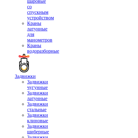
шаровые
со
спускным
устройством
Краны
латунные
для
манометров
Краны
водоразборные
Задвижки
Задвижки
чугунные
Задвижки
латунные
Задвижки
стальные
Задвижки
клиновые
Задвижки
шиберные
Задвижки