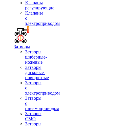
Клапаны
регулирующие
Клапаны
с
электроприводом
Затворы
Затворы
шиберные-
ножевые
Затворы
дисковые-
поворотные
Затворы
с
электроприводом
Затворы
с
пневмоприводом
Затворы
СМО
Затворы