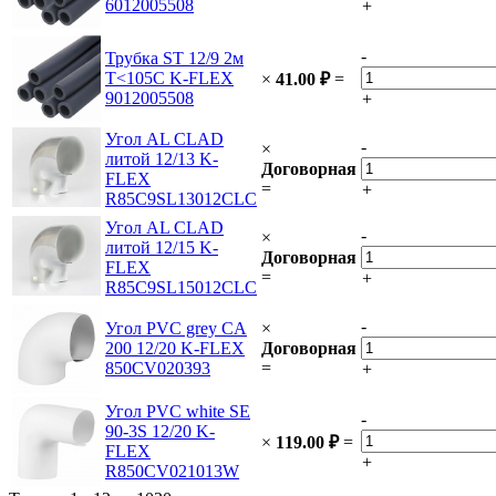
6012005508
+
-
Трубка ST 12/9 2м
Т<105C K-FLEX
×
41.00
₽
=
9012005508
+
Угол AL CLAD
-
×
литой 12/13 K-
Договорная
FLEX
=
+
R85C9SL13012CLC
Угол AL CLAD
-
×
литой 12/15 K-
Договорная
FLEX
=
+
R85C9SL15012CLC
-
Угол PVC grey CA
×
200 12/20 K-FLEX
Договорная
850CV020393
=
+
Угол PVC white SE
-
90-3S 12/20 K-
×
119.00
₽
=
FLEX
+
R850CV021013W