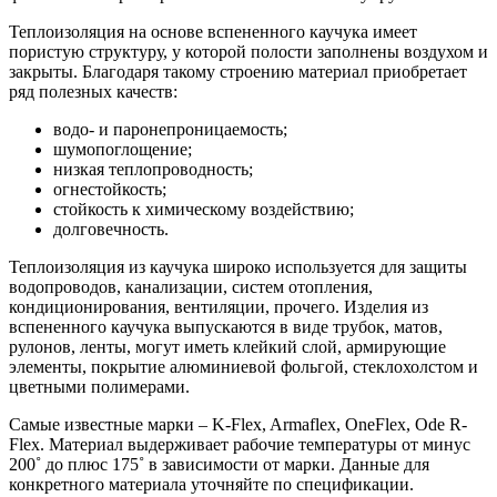
Теплоизоляция на основе вспененного каучука имеет
пористую структуру, у которой полости заполнены воздухом и
закрыты. Благодаря такому строению материал приобретает
ряд полезных качеств:
водо- и паронепроницаемость;
шумопоглощение;
низкая теплопроводность;
огнестойкость;
стойкость к химическому воздействию;
долговечность.
Теплоизоляция из каучука широко используется для защиты
водопроводов, канализации, систем отопления,
кондиционирования, вентиляции, прочего. Изделия из
вспененного каучука выпускаются в виде трубок, матов,
рулонов, ленты, могут иметь клейкий слой, армирующие
элементы, покрытие алюминиевой фольгой, стеклохолстом и
цветными полимерами.
Самые известные марки – K-Flex, Armaflex, OneFlex, Ode R-
Flex. Материал выдерживает рабочие температуры от минус
200˚ до плюс 175˚ в зависимости от марки. Данные для
конкретного материала уточняйте по спецификации.