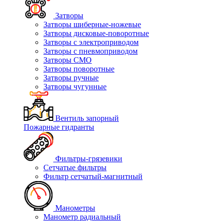
Затворы
Затворы шиберные-ножевые
Затворы дисковые-поворотные
Затворы с электроприводом
Затворы с пневмоприводом
Затворы СМО
Затворы поворотные
Затворы ручные
Затворы чугунные
Вентиль запорный
Пожарные гидранты
Фильтры-грязевики
Сетчатые фильтры
Фильтр сетчатый-магнитный
Манометры
Манометр радиальный