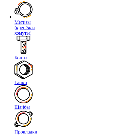
Метизы
(крепёж и
хомуты)
Болты
Гайки
Шайбы
Прокладки