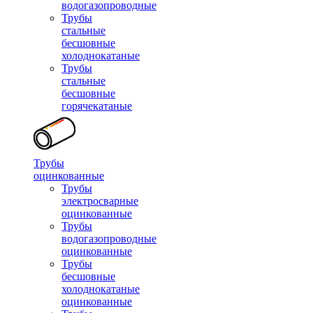
водогазопроводные
Трубы
стальные
бесшовные
холоднокатаные
Трубы
стальные
бесшовные
горячекатаные
Трубы
оцинкованные
Трубы
электросварные
оцинкованные
Трубы
водогазопроводные
оцинкованные
Трубы
бесшовные
холоднокатаные
оцинкованные