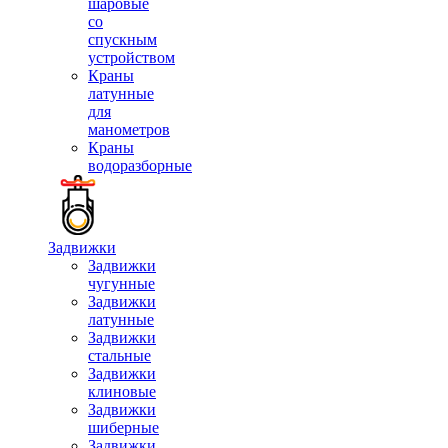
шаровые
со
спускным
устройством
Краны
латунные
для
манометров
Краны
водоразборные
Задвижки
Задвижки
чугунные
Задвижки
латунные
Задвижки
стальные
Задвижки
клиновые
Задвижки
шиберные
Задвижки