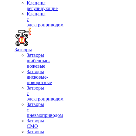
Клапаны
регулирующие
Клапаны
с
электроприводом
Затворы
Затворы
шиберные-
ножевые
Затворы
дисковые-
поворотные
Затворы
с
электроприводом
Затворы
с
пневмоприводом
Затворы
СМО
Затворы