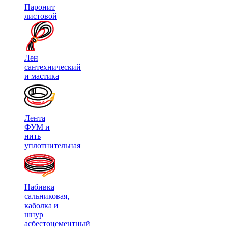
Паронит
листовой
Лен
сантехнический
и мастика
Лента
ФУМ и
нить
уплотнительная
Набивка
сальниковая,
каболка и
шнур
асбестоцементный