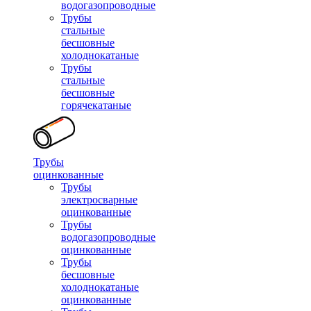
водогазопроводные
Трубы
стальные
бесшовные
холоднокатаные
Трубы
стальные
бесшовные
горячекатаные
Трубы
оцинкованные
Трубы
электросварные
оцинкованные
Трубы
водогазопроводные
оцинкованные
Трубы
бесшовные
холоднокатаные
оцинкованные