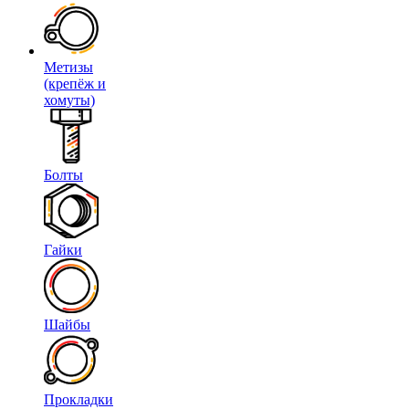
Метизы
(крепёж и
хомуты)
Болты
Гайки
Шайбы
Прокладки