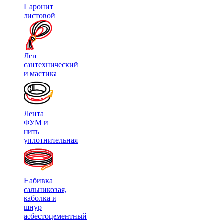
Паронит
листовой
Лен
сантехнический
и мастика
Лента
ФУМ и
нить
уплотнительная
Набивка
сальниковая,
каболка и
шнур
асбестоцементный