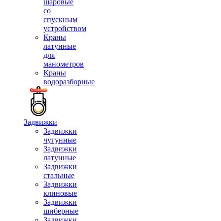
шаровые
со
спускным
устройством
Краны
латунные
для
манометров
Краны
водоразборные
Задвижки
Задвижки
чугунные
Задвижки
латунные
Задвижки
стальные
Задвижки
клиновые
Задвижки
шиберные
Задвижки