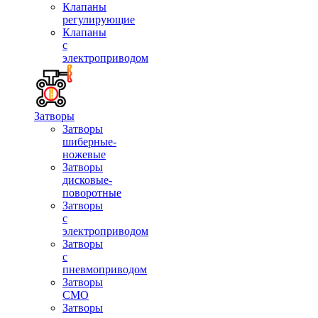
Клапаны
регулирующие
Клапаны
с
электроприводом
Затворы
Затворы
шиберные-
ножевые
Затворы
дисковые-
поворотные
Затворы
с
электроприводом
Затворы
с
пневмоприводом
Затворы
СМО
Затворы