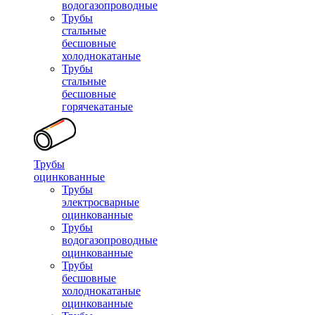
водогазопроводные
Трубы
стальные
бесшовные
холоднокатаные
Трубы
стальные
бесшовные
горячекатаные
Трубы
оцинкованные
Трубы
электросварные
оцинкованные
Трубы
водогазопроводные
оцинкованные
Трубы
бесшовные
холоднокатаные
оцинкованные