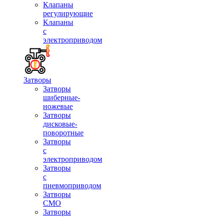
Клапаны
регулирующие
Клапаны
с
электроприводом
Затворы
Затворы
шиберные-
ножевые
Затворы
дисковые-
поворотные
Затворы
с
электроприводом
Затворы
с
пневмоприводом
Затворы
СМО
Затворы