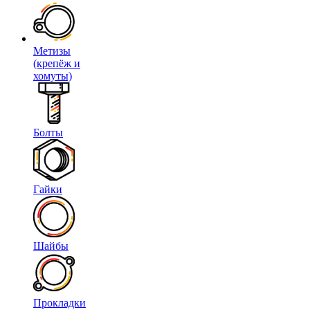
Метизы
(крепёж и
хомуты)
Болты
Гайки
Шайбы
Прокладки