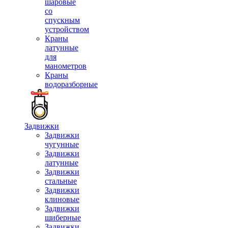
шаровые
со
спускным
устройством
Краны
латунные
для
манометров
Краны
водоразборные
Задвижки
Задвижки
чугунные
Задвижки
латунные
Задвижки
стальные
Задвижки
клиновые
Задвижки
шиберные
Задвижки