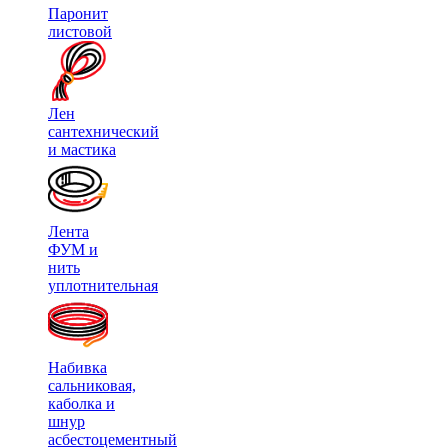
Паронит
листовой
Лен
сантехнический
и мастика
Лента
ФУМ и
нить
уплотнительная
Набивка
сальниковая,
каболка и
шнур
асбестоцементный