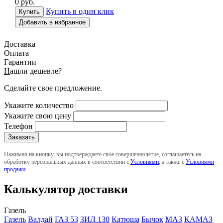
0
руб.
Купить в один клик
Добавить в избранное
Доставка
Оплата
Гарантии
Н
ашли дешевле?
Сделайте свое предложение.
Укажите количество
Укажите свою цену
Телефон
Нажимая на кнопку, вы подтверждаете свое совершеннолетие, соглашаетесь на
обработку персональных данных в соответствии с
Условиями
, а также с
Условиями
продажи
Калькулятор доставки
Газель
Газель
Валдай
ГАЗ 53
ЗИЛ 130
Катюша
Бычок
МАЗ
КАМАЗ