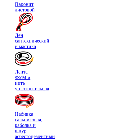
Паронит
листовой
Лен
сантехнический
и мастика
Лента
ФУМ и
нить
уплотнительная
Набивка
сальниковая,
каболка и
шнур
асбестоцементный