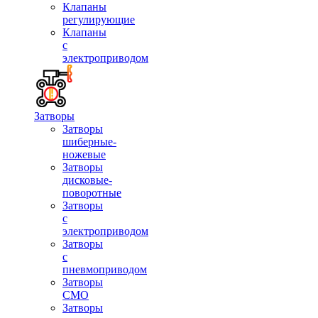
Клапаны
регулирующие
Клапаны
с
электроприводом
Затворы
Затворы
шиберные-
ножевые
Затворы
дисковые-
поворотные
Затворы
с
электроприводом
Затворы
с
пневмоприводом
Затворы
СМО
Затворы