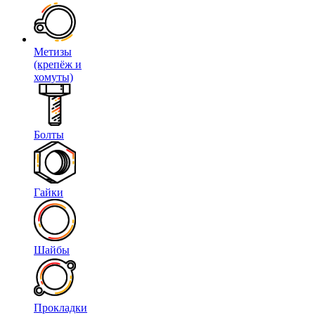
Метизы
(крепёж и
хомуты)
Болты
Гайки
Шайбы
Прокладки