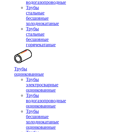
водогазопроводные
Трубы
стальные
бесшовные
холоднокатаные
Трубы
стальные
бесшовные
горячекатаные
Трубы
оцинкованные
Трубы
электросварные
оцинкованные
Трубы
водогазопроводные
оцинкованные
Трубы
бесшовные
холоднокатаные
оцинкованные