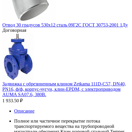
Отвод 30 градусов 530х12 сталь 09Г2С ГОСТ 30753-2001 1Ду
Договорная
Задвижка с обрезиненным клином Zetkama 111D-C57, DN40,
PN16, ф/ф, корпус-чугун, клин-EPDM, с электроприводом
AUMA SA07.6, 380В.
1 933.50
₽
Описание
Полное или частичное перекрытие потока
транспортируемого вещества на трубопроводной
магистрали обеспечит Кран шаровой стальной Temper